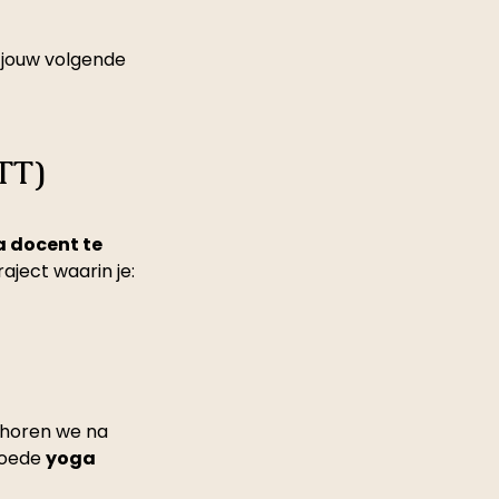
 jouw volgende 
TT) 
 docent te 
aject waarin je:
 horen we na 
oede 
yoga 