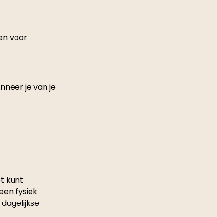
en voor 
nneer je van je 
et kunt 
een fysiek 
dagelijkse 