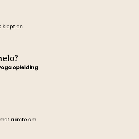
k klopt en 
melo?
yoga opleiding 
 met ruimte om 