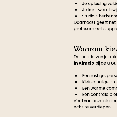
Je opleiding vol
Je kunt wereldwi
Studio’s herkenn
Daarnaast geeft het j
professioneel is opg
Waarom kiez
De locatie van je opl
in Almelo
 bij de 
OGur
Een rustige, per
Kleinschalige g
Een warme commun
Een centrale ple
Veel van onze studen
echt te verdiepen.