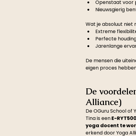
Openstaat voor p
Nieuwsgierig bent
Wat je absoluut niet 
Extreme flexibilit
Perfecte houdin
Jarenlange erva
De mensen die uitein
eigen proces hebben
De voordelen
Alliance)
De OGuru School of Y
Tina is een
 E-RYT50
yoga docent te wo
erkend door Yoga All