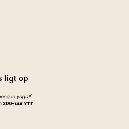
 ligt op 
oeg in yoga?' 
n 
200-uur YTT