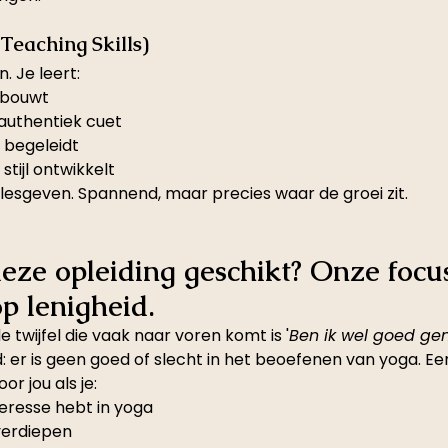
Teaching Skills)
n.
 Je
 leert:
pbouwt
 authentiek cuet
 begeleidt
stijl ontwikkelt
lf lesgeven. Spannend, maar precies waar de groei zit.
deze opleiding geschikt? Onze focus
op lenigheid. 
twijfel die vaak naar voren komt is '
Ben ik wel goed gen
: er is geen goed of slecht in het beoefenen van yoga. Ee
or jou als je:
eresse hebt in yoga
 verdiepen