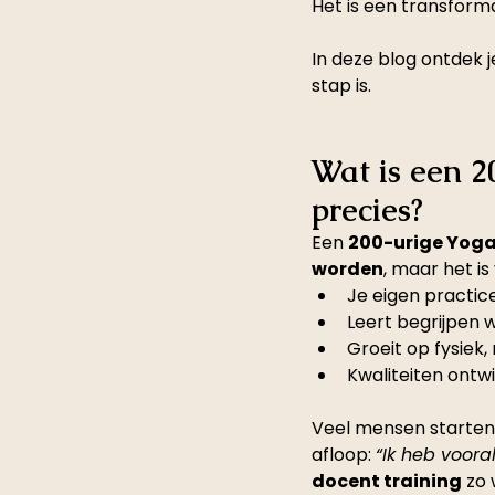
Het
 is een transform
In deze blog ontdek j
stap is.
Wat is een 2
precies?
Een 
200-urige Yoga
worden
, maar het is
Je eigen practic
Leert begrijpen w
Groeit op fysiek,
Kwaliteiten ontw
Veel mensen starten 
afloop: 
“Ik heb voora
docent training
 zo