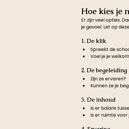
Hoe kies je n
Er zijn veel opties. D
je gevoel. Let op dez
1. De klik
Spreekt de schoo
Voel je je welko
2. De begeleiding
Zijn ze ervaren?
Kunnen ze je bege
3. De inhoud
Is er balans tuss
Is er ruimte voor