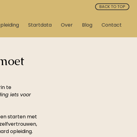
BACK TO TOP
pleiding
Startdata
Over
Blog
Contact
 moet
in te 
ing iets voor 
ten starten met 
zelfvertrouwen, 
ard opleiding.