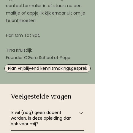
contactformulier in of stuur me een
mailtje of appje. Ik kijk ernaar uit om je
te ontmoeten.
Hari Om Tat Sat,
Tina Kruisdijk
Founder OGuru School of Yoga
Plan vrijblijvend kennismakingsgesprek
Veelgestelde vragen
Ik wil (nog) geen docent
worden, is deze opleiding dan
ook voor mij?