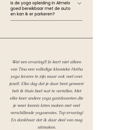
Is de yoga opleiding in Almelo
in o.a. Yin Yoga, Kundalini Yoga,
opleidingslocatie (de oude synagoge in
goed bereikbaar met de auto
Ayurveda en docentschap verzorgen
en kan ik er parkeren?
de binnenstad van Almelo) ligt op
inspirerende masterclasses binnen het
slechts 10 minuten lopen van NS-station
Zeker. Vanuit de Randstad (zoals
curriculum.
Almelo. Er rijden rechtstreekse treinen
Utrecht of Amsterdam) rijd je via de A1 in
zonder overstap vanuit onder andere
1 uur en 15 tot 45 minuten naar ons toe.
Utrecht Centraal (ca. 1 uur en 15
Ook vanuit Gelderland, Drenthe en de
minuten), Amersfoort en Amsterdam.
Achterhoek (via de A35 of N36) ben je er
vaak binnen 30 tot 50 minuten. Er is
Wat een ervaring!!! Je leert niet alleen
voldoende en zeer betaalbare
van Tina een volledige klassieke Hatha
parkeergelegenheid op loopafstand van
yoga lerares te zijn maar ook veel over
de studio aan het Kerkplein.
jezelf. Elke dag dat je daar bent geweest
heb ik thuis heel wat te vertellen. Met
elke keer andere yoga gastdocenten die
je weer kennis laten maken met veel
verschillende yogasessies. Top ervaring!
En dankbaar dat ik daar deel van mag
uitmaken.