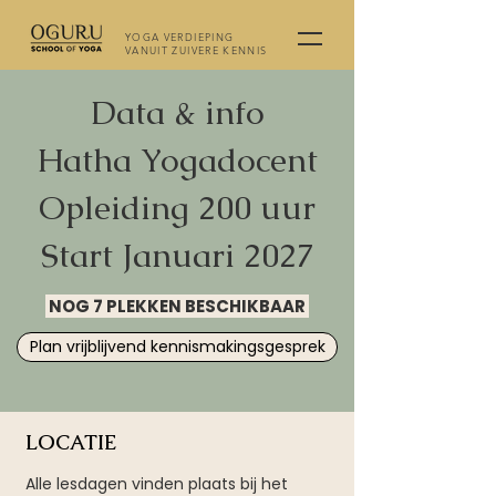
YOGA VERDIEPING
VANUIT ZUIVERE KENNIS
Data & info
Hatha Yogadocent
Opleiding 200 uur
Start Januari 2027
NOG 7 PLEKKEN BESCHIKBAAR
Plan vrijblijvend kennismakingsgesprek
LOCATIE
Alle lesdagen vinden plaats bij het