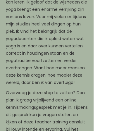
kan leren. Ik geloof dat de wijsheden die
yoga brengt een enorme verrijking zijn
van ons leven. Voor mij vielen er tijdens
mijn studies heel veel dingen op hun
plek. Ik vind het belangrijk dat de
yogadocenten die ik opleid weten wat
yoga is en daar over kunnen vertellen,
correct in houdingen staan en de
yogatraditie voortzetten en verder
overbrengen. Want hoe meer mensen
deze kennis dragen, hoe mooier deze
wereld, daar ben ik van overtuigd!
Overweeg je deze stap te zetten? Dan
plan ik graag vrijblijvend een online
kennismakingsgesprek met je in. Tijdens
dit gesprek kun je vragen stellen en
kijken of deze teacher training aansluit
bij jouw intentie en ervaring. Vul het